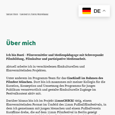
DE
Sebastian Stöcker - Filmvermittler, Kurator, Medienpädagoge
Über mich
Ich bin Basti - Filmvermittler und Medienpädagoge mit Schwerpunkt
Filmbildung, Filmkultur und partizipative Medienarbeit.
Aktuell arbeite ich in verschiedenen filmkulturellen und
filmvermittelnden Projekten.
Unter anderem im Programm-Team für das
CineKindl im Rahmen des
Filmfest München
. Dort bin ich zusammen mit meiner Kollegin für die
Kuration, Konzeption und Umsetzung des Programms für junges
Publikum verantwortlich und gestalte filmkulturelle Zugänge im
Festivalkontext aktiv mit.
Darüber hinaus bin ich im Projekt
11mmCHECK!
tätig, einem
filmvermittelnden Format im Umfeld des 11mm Fußballfilmfestivals, in
dem ich gemeinsam mit jungen Menschen und einem Fußballverein
Kurzfilme drehe, die auf dem 11mm Filmfestival in Berlin gezeigt